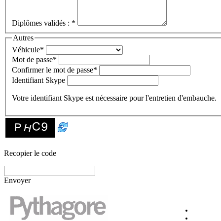
Diplômes validés :
*
Autres
Véhicule
*
Mot de passe
*
Confirmer le mot de passe
*
Identifiant Skype
Votre identifiant Skype est nécessaire pour l'entretien d'embauche.
Recopier le code
Envoyer