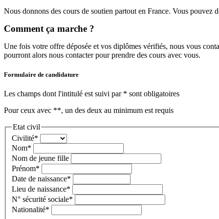
Nous donnons des cours de soutien partout en France. Vous pouvez don
Comment ça marche ?
Une fois votre offre déposée et vos diplômes vérifiés, nous vous contact
pourront alors nous contacter pour prendre des cours avec vous.
Formulaire de candidature
Les champs dont l'intitulé est suivi par
*
sont obligatoires
Pour ceux avec
**
, un des deux au minimum est requis
Etat civil
Civilité
*
Nom
*
Nom de jeune fille
Prénom
*
Date de naissance
*
Lieu de naissance
*
N° sécurité sociale
*
Nationalité
*