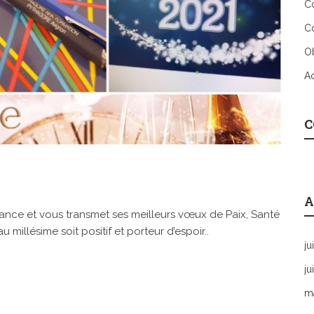
Co
Co
Ob
A
C
A
ance et vous transmet ses meilleurs vœux de Paix, Santé
illésime soit positif et porteur d’espoir..
ju
ju
m