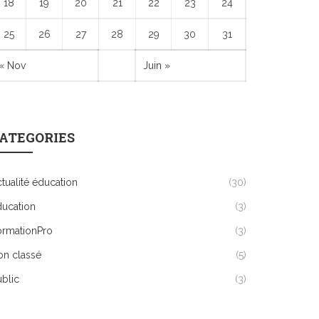
18
19
20
21
22
23
24
25
26
27
28
29
30
31
« Nov
Juin »
ATEGORIES
tualité éducation
(30)
ducation
(3)
ormationPro
(3)
on classé
(5)
blic
(3)