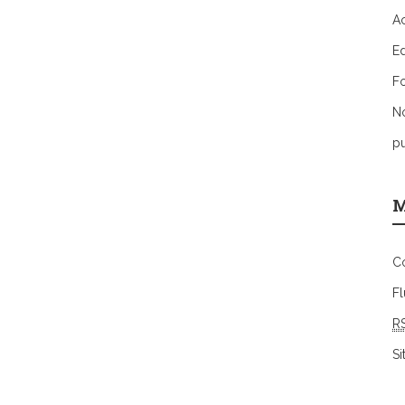
Ac
E
F
N
pu
M
C
F
R
S