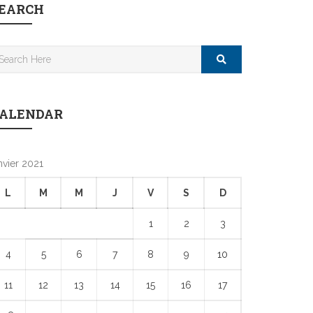
EARCH
ALENDAR
nvier 2021
L
M
M
J
V
S
D
1
2
3
4
5
6
7
8
9
10
11
12
13
14
15
16
17