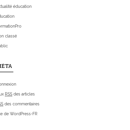
tualité éducation
ducation
ormationPro
on classé
blic
ÉTA
onnexion
lux
RSS
des articles
SS
des commentaires
ite de WordPress-FR