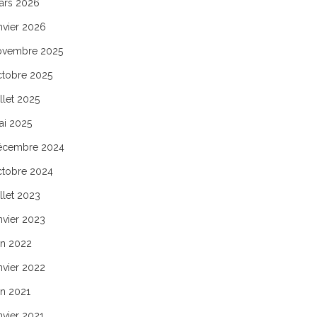
ars 2026
nvier 2026
ovembre 2025
ctobre 2025
illet 2025
ai 2025
écembre 2024
ctobre 2024
illet 2023
nvier 2023
in 2022
nvier 2022
in 2021
nvier 2021