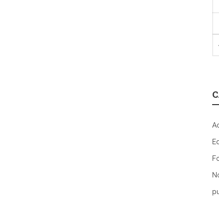
C
Ac
E
F
N
pu